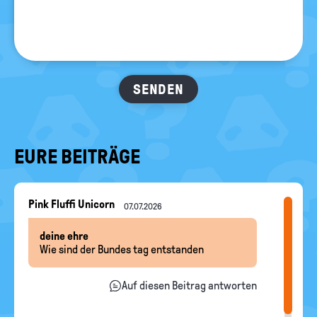
EURE BEITRÄGE
Nachrichten-
Pink Fluffi Unicorn
07.07.2026
Thread
deine ehre
Wie sind der Bundes tag entstanden
Auf diesen Beitrag antworten