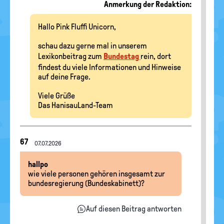
Anmerkung der Redaktion:
Hallo Pink Fluffi Unicorn,
schau dazu gerne mal in unserem
Lexikonbeitrag zum
Bundestag
rein, dort
findest du viele Informationen und Hinweise
auf deine Frage.
Viele Grüße
Das HanisauLand-Team
Nachrichten-
67
07.07.2026
Thread
hallpo
wie viele personen gehören insgesamt zur
bundesregierung (Bundeskabinett)?
Auf diesen Beitrag antworten