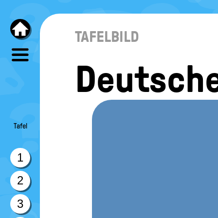
TAFELBILD
Deutsche
Tafel
1
2
3