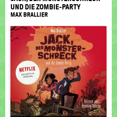
politische
UND DIE ZOMBIE-​PARTY
Bildung
MAX BRAL­LI­ER