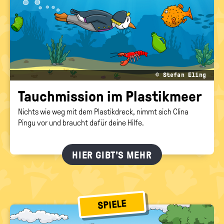
FÜR PROFIS
politische
Bildung
WISSENSSPIELE
MEHR SPASS
© Stefan Eling
Tauch­mis­si­on im Plas­tik­meer
Nichts wie weg mit dem Plastikdreck, nimmt sich Clina
Pingu vor und braucht dafür deine Hilfe.
HIER GIBT'S MEHR
SPIELE