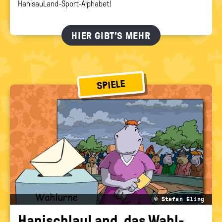
HanisauLand-Sport-Alphabet!
HIER GIBT'S MEHR
SPIELE
© Stefan Eling
Ha­nischlau­Land, das Wahl-​