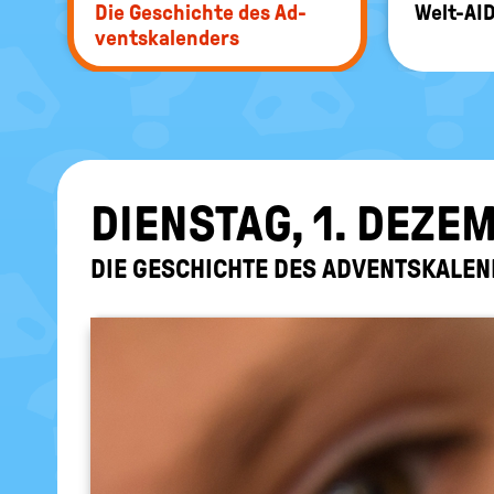
Die Ge­schich­te des Ad­
Welt-​AI
vents­ka­len­ders
DIENS­TAG, 1. DE­ZE
DIE GE­SCHICH­TE DES AD­VENTS­KA­LEN