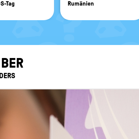
DS-Tag
Ru­mä­ni­en
M­BER
­DERS