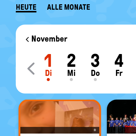
HEUTE
ALLE MONATE
KALENDER
November
1
2
3
4
Move slider content le
Di
Mi
Do
Fr
©