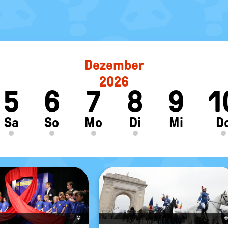
Dezember
2026
5
6
7
8
9
1
ft
Sa
So
Mo
Di
Mi
D
©