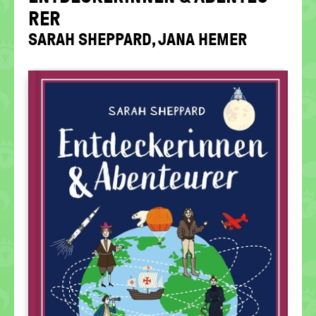
politische
RER
Bildung
SARAH SHEPP­ARD, JANA HEMER