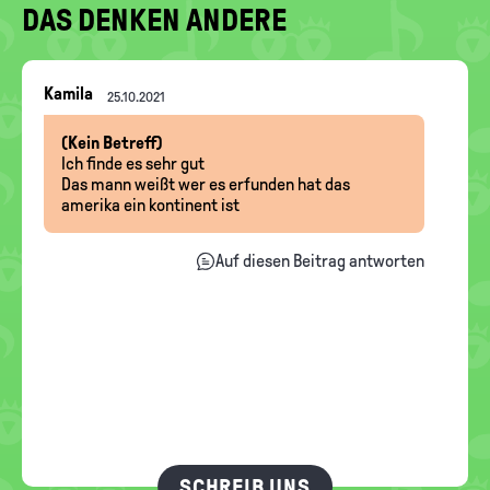
DAS DENKEN ANDERE
Nachrichten-
Kamila
25.10.2021
Thread
(Kein Betreff)
Ich finde es sehr gut
Das mann weißt wer es erfunden hat das
amerika ein kontinent ist
Auf diesen Beitrag antworten
SCHREIB UNS