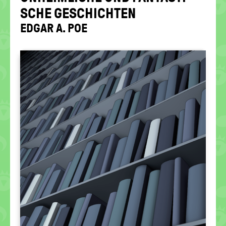
politische
SCHE GE­SCHICH­TEN
Bildung
EDGAR A. POE