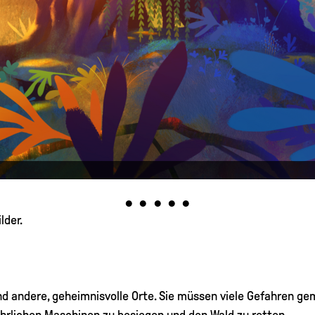
•
•
•
•
•
lder.
 und andere, geheimnisvolle Orte. Sie müssen viele Gefahren
ährlichen Maschinen zu besiegen und den Wald zu retten.