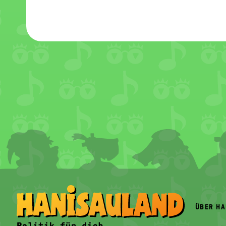
FOOTER
MENU
ÜBER H