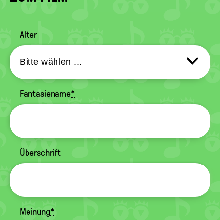
Alter
Fantasiename
*
Überschrift
Meinung
*