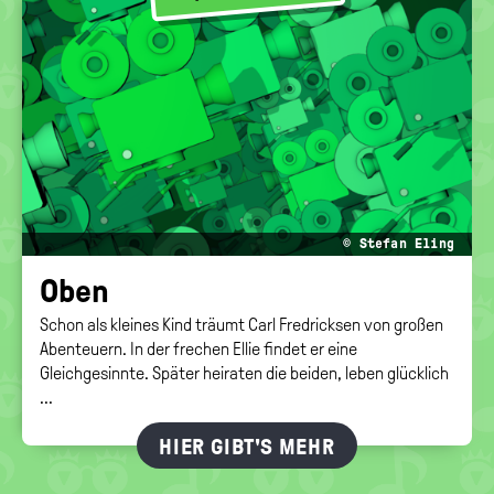
politische
Bildung
© Stefan Eling
Oben
Schon als kleines Kind träumt Carl Fredricksen von großen
Abenteuern. In der frechen Ellie findet er eine
Gleichgesinnte. Später heiraten die beiden, leben glücklich
...
HIER GIBT'S MEHR