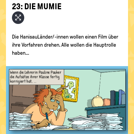
COMICS ZUM DOWNLOAD
23: DIE MUMIE
politische
Bildung
STUNDENPLÄNE / WOCHENPLANER
DAUMENKINO
Die HanisauLänder/-innen wollen einen Film über
ihre Vorfahren drehen. Alle wollen die Hauptrolle
haben…