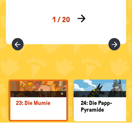
COMIC-
AUSWAHL
©
©
23: Die Mumie
24: Die Papp-​
Pyramide