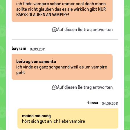
ich finde vampire schon immer cool doch mann
sollte nicht glauben das es sie wirklich gibt NUR
BABYS GLAUBEN AN VAMPIRE!
Auf diesen Beitrag antworten
Nachrichten-
bayram
07.03.2011
Thread
beitrag von samenta
ich vinde es ganz schpanend weil es um vampire
geht
Auf diesen Beitrag antworten
tessa
04.09.2011
meine meinung
hört sich gut an ich liebe vampire