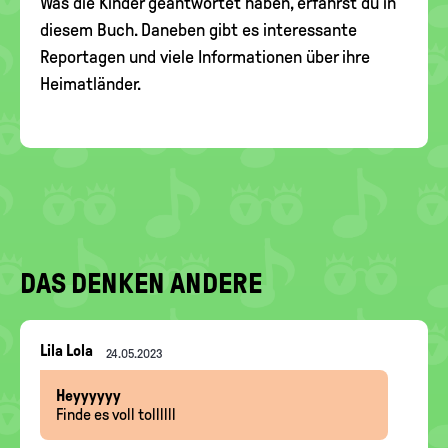
Was die Kinder geantwortet haben, erfährst du in
diesem Buch. Daneben gibt es interessante
Reportagen und viele Informationen über ihre
Heimatländer.
DAS DENKEN ANDERE
Nachrichten-
Lila Lola
24.05.2023
Thread
Heyyyyyy
Finde es voll tollllll