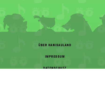
FOOTER
MENU
ÜBER HANISAULAND
IMPRESSUM
DATENSCHUTZ
BARRIEREFREIHEIT
DRUCKEN
Herausgeber