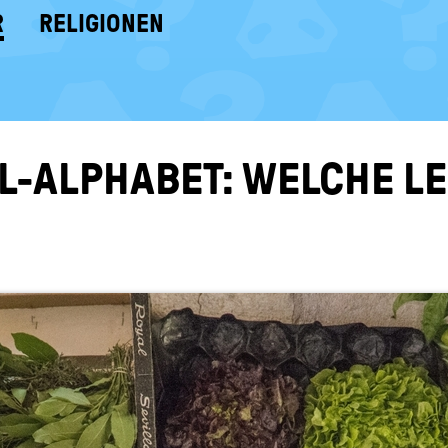
R
RELIGIONEN
​ALPHABET: WEL­CHE LE­