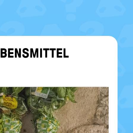
BENS­MIT­TEL