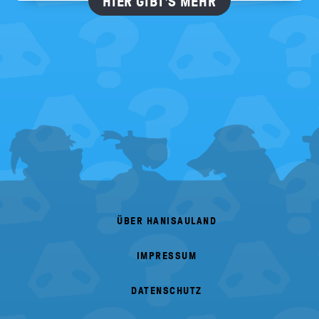
HIER GIBT'S MEHR
FOOTER
MENU
ÜBER HANISAULAND
IMPRESSUM
DATENSCHUTZ