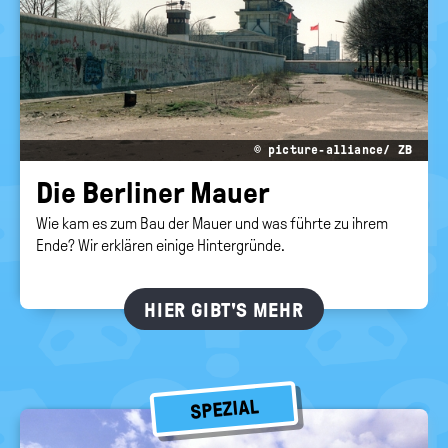
RELIGIONEN
politische
Bildung
© picture-alliance/ ZB
Die Ber­li­ner Mauer
Wie kam es zum Bau der Mauer und was führte zu ihrem
Ende? Wir erklären einige Hintergründe.
HIER GIBT'S MEHR
SPEZIAL