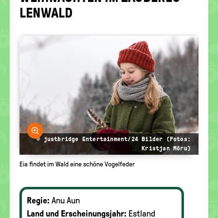
politische
LEN­WALD
Bildung
Bild vergrößern
© justbridge Entertainment/24 Bilder (Fotos:
Kristjan Mõru)
Eia findet im Wald eine schöne Vogelfeder
Regie:
Anu Aun
Land und Erscheinungsjahr:
Estland