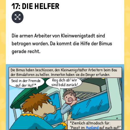
COMICS ZUM DOWNLOAD
17: DIE HEL­FER
politische
Bildung
STUNDENPLÄNE / WOCHENPLANER
DAUMENKINO
Die armen Arbeiter von Kleinwenigstadt sind
betrogen worden. Da kommt die Hilfe der Bimus
gerade recht.