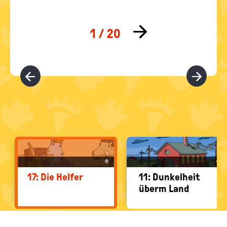
COMIC-
AUSWAHL
©
©
17: Die Hel­fer
11: Dun­kel­heit
überm Land