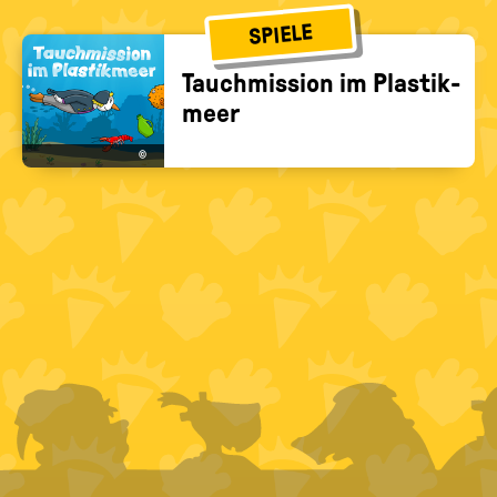
SPIELE
Tauch­mis­si­on im Plas­tik­
meer
©
FOOTER
MENU