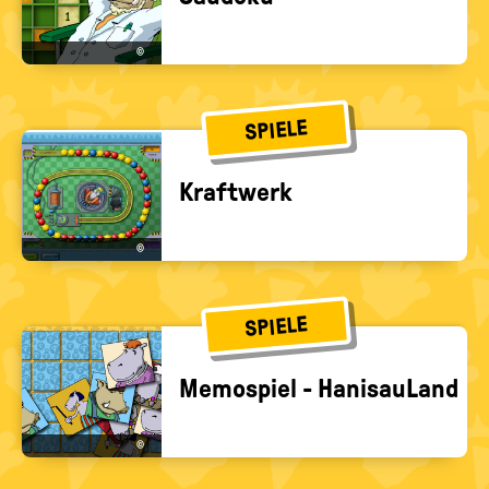
©
SPIELE
Kraft­werk
©
SPIELE
Me­mo­spiel - Ha­ni­s­au­Land
©