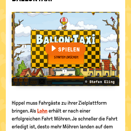
FÜR PROFIS
politische
Bildung
WISSENSSPIELE
MEHR SPASS
SPIELEN
© Stefan Eling
Hippel muss Fahrgäste zu ihrer Zielplattform
bringen. Als
Lohn
erhält er nach einer
erfolgreichen Fahrt Möhren. Je schneller die Fahrt
erledigt ist, desto mehr Möhren landen auf dem