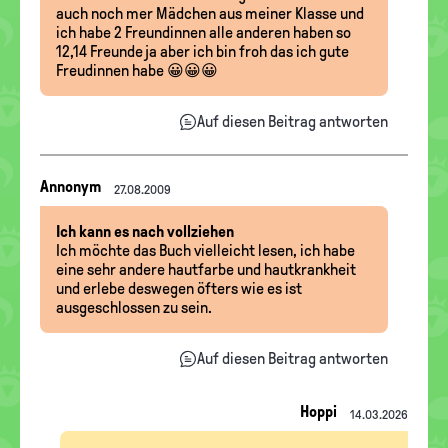
auch noch mer Mädchen aus meiner Klasse und
ich habe 2 Freundinnen alle anderen haben so
12,14 Freunde ja aber ich bin froh das ich gute
Freudinnen habe 😀😀😀
Auf diesen Beitrag antworten
Nachrichten-
Annonym
27.08.2009
Thread
Ich kann es nach vollziehen
Ich möchte das Buch vielleicht lesen, ich habe
eine sehr andere hautfarbe und hautkrankheit
und erlebe deswegen öfters wie es ist
ausgeschlossen zu sein.
Auf diesen Beitrag antworten
Hoppi
14.03.2026