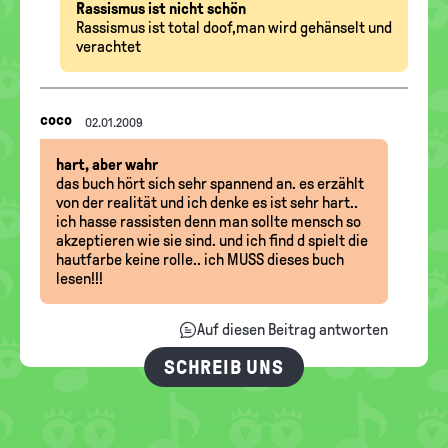
Rassismus ist nicht schön
Rassismus ist total doof,man wird gehänselt und
verachtet
Nachrichten-
coco
02.01.2009
Thread
hart, aber wahr
das buch hört sich sehr spannend an. es erzählt
von der realität und ich denke es ist sehr hart..
ich hasse rassisten denn man sollte mensch so
akzeptieren wie sie sind. und ich find d spielt die
hautfarbe keine rolle.. ich MUSS dieses buch
lesen!!!
Auf diesen Beitrag antworten
SCHREIB UNS