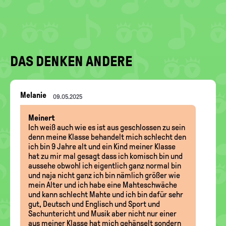
DAS DENKEN ANDERE
Nachrichten-
Melanie
09.05.2025
Thread
Meinert
Ich weiß auch wie es ist aus geschlossen zu sein
denn meine Klasse behandelt mich schlecht den
ich bin 9 Jahre alt und ein Kind meiner Klasse
hat zu mir mal gesagt dass ich komisch bin und
aussehe obwohl ich eigentlich ganz normal bin
und naja nicht ganz ich bin nämlich größer wie
mein Alter und ich habe eine Mahteschwäche
und kann schlecht Mahte und ich bin dafür sehr
gut, Deutsch und Englisch und Sport und
Sachuntericht und Musik aber nicht nur einer
aus meiner Klasse hat mich gehänselt sondern