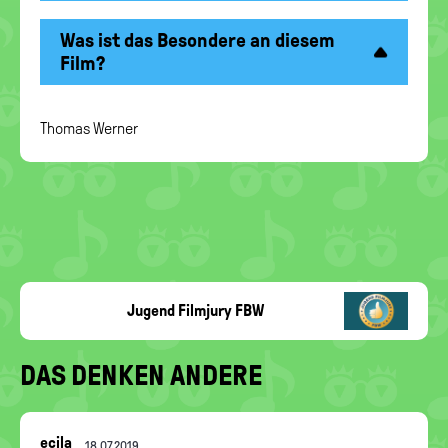
Was ist das Besondere an diesem
Film?
Thomas Werner
Jugend Filmjury FBW
DAS DENKEN ANDERE
Nachrichten-
ecila
18.07.2019