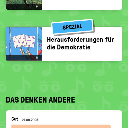
©
SPEZIAL
Her­aus­for­de­run­gen für
die De­mo­kra­tie
©
DAS DENKEN ANDERE
Nachrichten-
Gut
21.08.2025
Thread