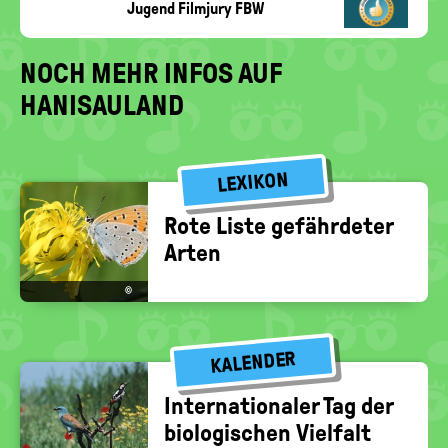
Jugend Filmjury FBW
NOCH MEHR INFOS AUF
HANISAULAND
LEXIKON
Rote Liste ge­fähr­de­ter
Arten
©
KALENDER
In­ter­na­tio­na­ler Tag der
bio­lo­gi­schen Viel­falt