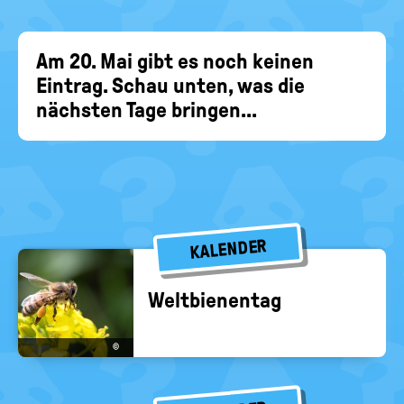
EIN-
politische
Bildung
/
AUS
Am 20. Mai gibt es noch keinen
Eintrag. Schau unten, was die
nächsten Tage bringen...
KALENDER
Welt­bie­nen­tag
©