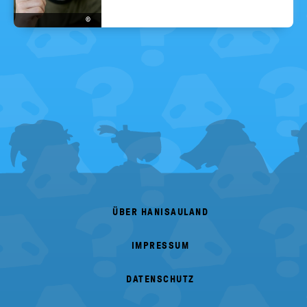
©
FOOTER
MENU
ÜBER HANISAULAND
IMPRESSUM
DATENSCHUTZ