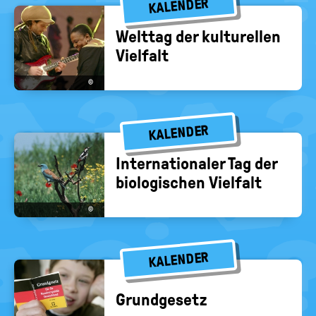
KALENDER
Welt­tag der kul­tu­rel­len
Viel­falt
©
KALENDER
In­ter­na­tio­na­ler Tag der
bio­lo­gi­schen Viel­falt
©
KALENDER
Grund­ge­setz