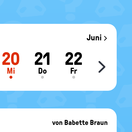
Juni
20
21
22
23
Move sl
Mi
Do
Fr
Sa
von
Babette Braun