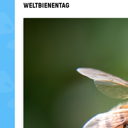
WELT­BIE­NEN­TAG