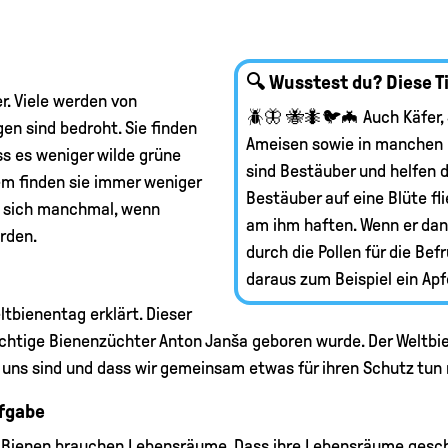
🔍 Wusstest du? Diese T
r. Viele werden von
🪲🦋 🐝🐜🐦🦇 Auch Käfer,
en sind bedroht. Sie finden
Ameisen sowie in manchen 
ss es weniger wilde grüne
sind Bestäuber und helfen 
em finden sie immer weniger
Bestäuber auf eine Blüte fli
e sich manchmal, wenn
am ihm haften. Wenn er dann
rden.
durch die Pollen für die Be
daraus zum Beispiel ein Ap
tbienentag erklärt. Dieser
ichtige Bienenzüchter Anton Janša geboren wurde. Der Weltbie
für uns sind und dass wir gemeinsam etwas für ihren Schutz tu
ufgabe
Bienen brauchen Lebensräume. Dass ihre Lebensräume geschü