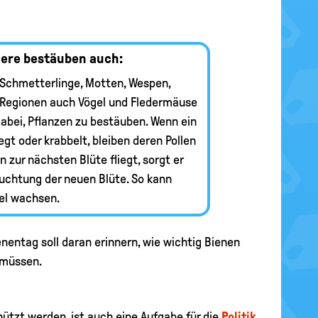
iere bestäuben auch:
 Schmetterlinge, Motten, Wespen,
Regionen auch Vögel und Fledermäuse
dabei, Pflanzen zu bestäuben. Wenn ein
egt oder krabbelt, bleiben deren Pollen
 zur nächsten Blüte fliegt, sorgt er
fruchtung der neuen Blüte. So kann
fel wachsen.
nentag soll daran erinnern, wie wichtig Bienen
n müssen.
tzt werden, ist auch eine Aufgabe für die
Politik
.