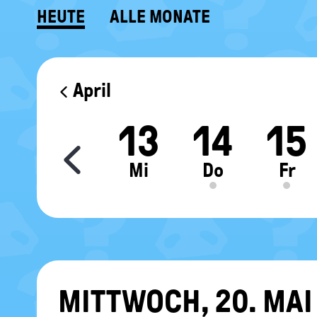
HEUTE
ALLE MONATE
KALENDER
April
1
12
13
14
15
Move slider content le
o
Di
Mi
Do
Fr
MITT­WOCH, 20. MAI