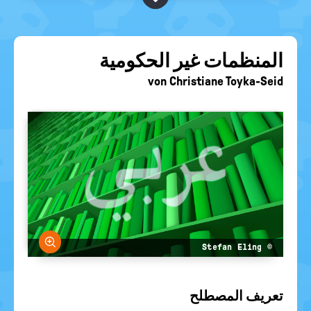
BEGRIFFE VORSCHLAGEN
politische
Bildung
EURE AKTUELLEN FRAGEN...
المنظمات غير الحكومية
von
Christiane Toyka-Seid
größern
© Stefan Eling
تعريف المصطلح