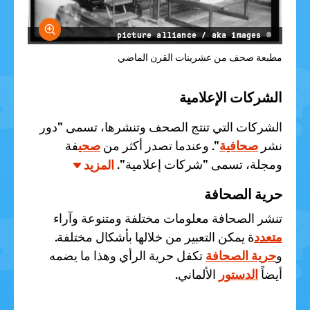
größern
© picture alliance / aka images
مطبعة صحف من عشرينات القرن الماضي
الشركات الإعلامية
الشركات التي تنتج الصحف وتنشرها، تسمى "دور
نشر
صحافية
". وعندما تصدر أكثر من
صحي
فة
ومجلة، تسمى "شركات إعلامية".
المزيد
حرية الصحافة
تنشر الصحافة معلومات مختلفة ومتنوعة وآراء
متعدد
ة يمكن التعبير من خلالها بأشكال مختلفة.
و
حرية الصحافة
تكفل حرية الرأي وهذا ما يضمه
أيضاً
الدستور
الألماني.