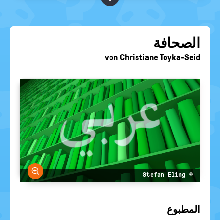
BEGRIFFE VORSCHLAGEN
politische
Bildung
EURE AKTUELLEN FRAGEN...
الصحافة
von
Christiane Toyka-Seid
größern
© Stefan Eling
المطبوع