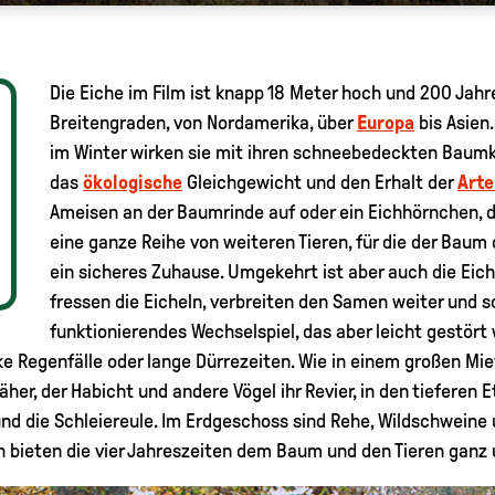
Die Eiche im Film ist knapp 18 Meter hoch und 200 Jahre 
Breitengraden, von Nordamerika, über
Europa
bis Asien
im Winter wirken sie mit ihren schneebedeckten Baum
das
ökologische
Gleichgewicht und den Erhalt der
Arte
Ameisen an der Baumrinde auf oder ein Eichhörnchen, da
eine ganze Reihe von weiteren Tieren, für die der Baum
ein sicheres Zuhause. Umgekehrt ist aber auch die Eic
fressen die Eicheln, verbreiten den Samen weiter und so
funktionierendes Wechselspiel, das aber leicht gestör
ke Regenfälle oder lange Dürrezeiten. Wie in einem großen Miet
r, der Habicht und andere Vögel ihr Revier, in den tieferen E
nd die Schleiereule. Im Erdgeschoss sind Rehe, Wildschweine 
h bieten die vier Jahreszeiten dem Baum und den Tieren ganz