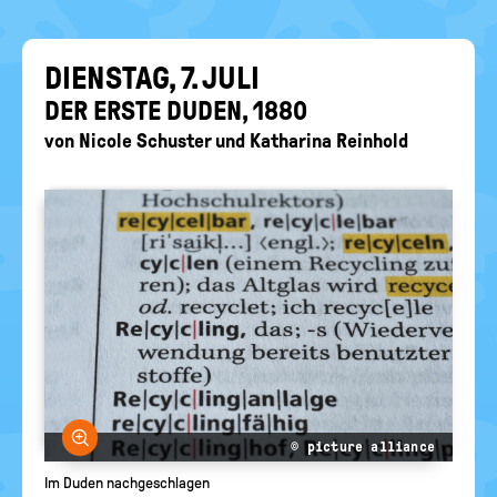
EIN-
politische
Bildung
/
AUS
DIENS­TAG, 7. JULI
DER ERSTE DUDEN, 1880
von
Nicole Schuster
und
Katharina Reinhold
Bild vergrößern
© picture alliance
Im Duden nachgeschlagen