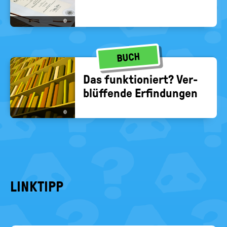
©
BUCH
Das funk­tio­niert? Ver­
blüf­fen­de Er­fin­dun­gen
©
LINKTIPP