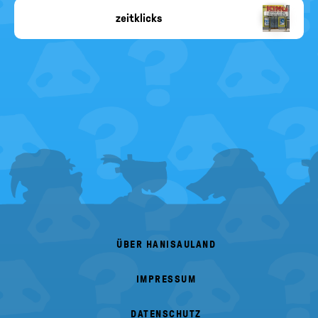
zeitklicks
Copyright-
Angabe
fehlt
FOOTER
MENU
ÜBER HANISAULAND
IMPRESSUM
DATENSCHUTZ