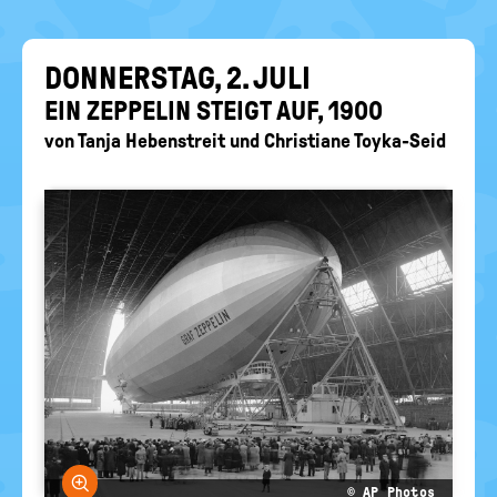
EIN-
politische
Bildung
/
AUS
DON­NERS­TAG, 2. JULI
EIN ZEP­PE­LIN STEIGT AUF, 1900
von
Tanja Hebenstreit
und
Christiane Toyka-Seid
Bild vergrößern
© AP Photos