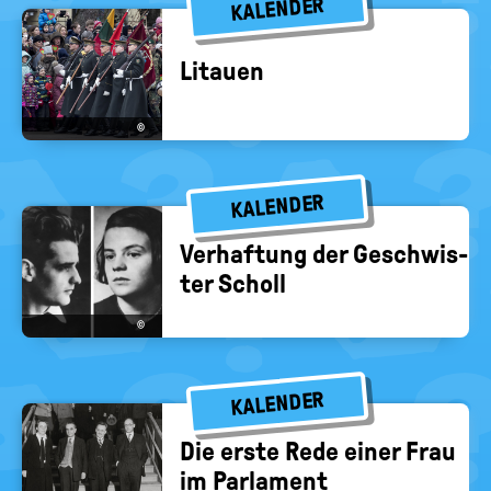
KALENDER
Li­tau­en
©
KALENDER
Ver­haf­tung der Ge­schwis­
ter Scholl
©
KALENDER
Die erste Rede einer Frau
im Par­la­ment