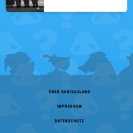
©
FOOTER
MENU
ÜBER HANISAULAND
IMPRESSUM
DATENSCHUTZ