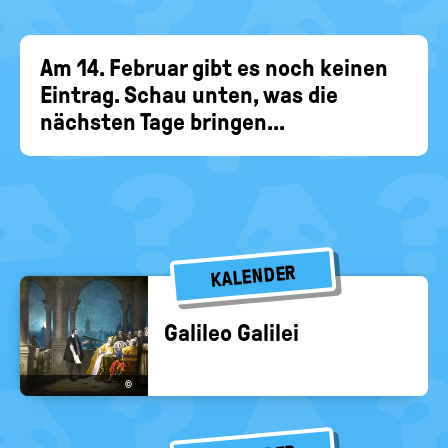
EIN-
politische
Bildung
/
AUS
Am 14. Februar gibt es noch keinen
Eintrag. Schau unten, was die
nächsten Tage bringen...
KALENDER
Ga­li­leo Ga­li­lei
©