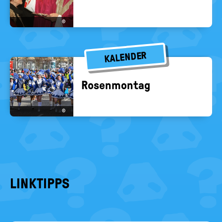
©
KALENDER
Ro­sen­mon­tag
©
LINKTIPPS