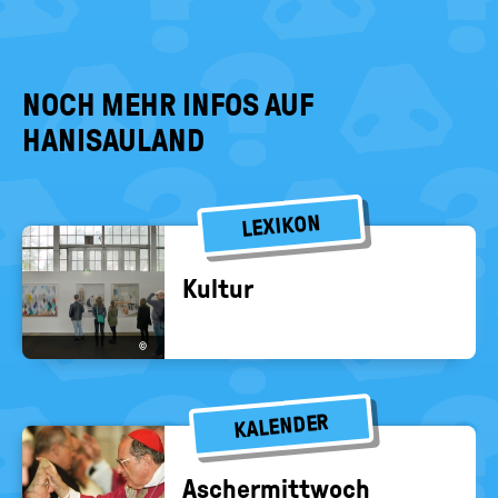
NOCH MEHR INFOS AUF
HANISAULAND
LEXIKON
Kul­tur
©
KALENDER
Ascher­mitt­woch