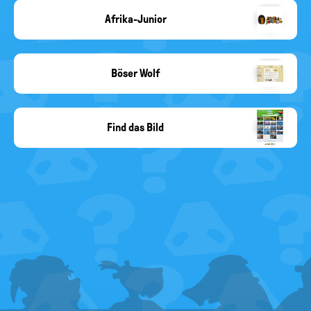
Afrika-Junior
Copyright-
Angabe
fehlt
Böser Wolf
Copyright-
Angabe
fehlt
Find das Bild
find-
das-
bild.de
/
Michael
Schnell
FOOTER
MENU