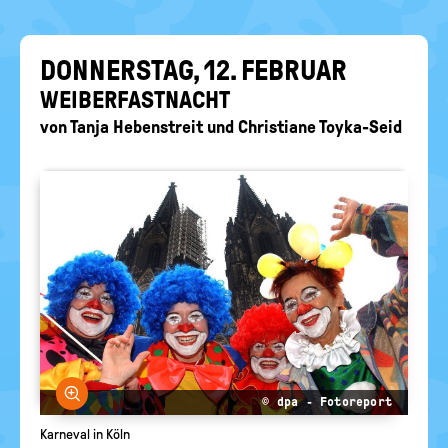
EIN-
politische
Bildung
/
AUS
DON­NERS­TAG, 12. FE­BRU­AR
WEI­BER­FAST­NACHT
von
Tanja Hebenstreit
und
Christiane Toyka-Seid
Bild vergrößern
© dpa - Fotoreport
Karneval in Köln