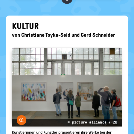
BEGRIFFE VORSCHLAGEN
politische
Bildung
EURE AKTUELLEN FRAGEN...
KUL­TUR
von
Christiane Toyka-Seid
und
Gerd Schneider
Bild vergrößern
© picture alliance / ZB
Künstlerinnen und Künstler präsentieren ihre Werke bei der