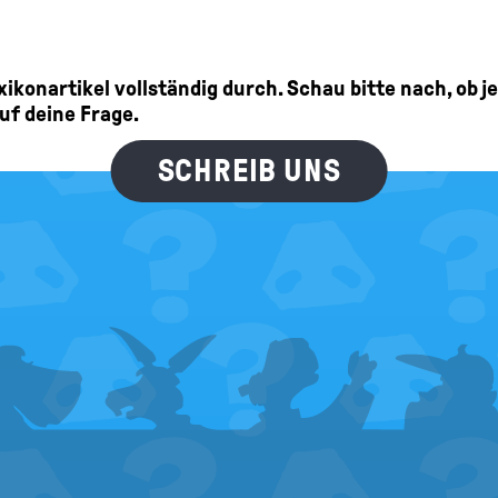
 die
Parteien
schlagen den Wählerinnen und Wählern Kandidat/innen 
e Vorstellung, auf wen es hinauslaufen könnte. Gewählt werden abe
Lexikonartikel vollständig durch. Schau bitte nach, ob 
se müssen sich nach der Wahl zu einer Regierungskoalition zusammen
auf deine Frage.
als Kanzlerin vorschlagen wollen. Der oder die muss dann vom Bundest
ählt werden.
SCHREIB UNS
chender Mehrheit Kanzler wird?
enn eine Partei die absolute Mehrheit der Stimmen bei der Wahl bek
cher Sicherheit wissen, wer der oder die neue Regierungschef/in wird
 zu einer Regierungskoalition zusammenfinden. Diese bestimmt dann
r als Bundeskanzlerin vorgeschlagen werden soll. Natürlich sagen di
 gegebenenfalls eine
Koalition
bilden wollen. Dann kann man sich auc