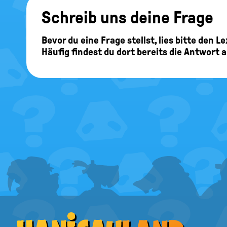
Schreib uns deine Frage
Hallo Team Keefe,
Damit hat man ein
Bevor du eine Frage stellst, lies bitte den 
die Parteien. Die
Häufig findest du dort bereits die Antwort 
als Kanzler oder 
Abgeordneten gew
Kany
06.10.2023
Woher wissen die Wähler, wer bei entspre
FOOTER
Hallo Kany, nur w
Wähler mit ziemli
sich die Parteien
MENU
Bundeskanzler ode
dazu, mit wem sie