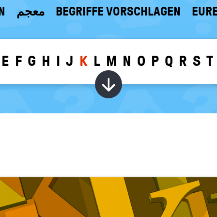
N
معجم
BEGRIFFE VORSCHLAGEN
EURE
E
F
G
H
I
J
K
L
M
N
O
P
Q
R
S
T
Wörter zu dem g