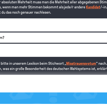
der absoluten Mehrheit muss man die Mehrheit aller abgegebenen St
es, wenn man mehr Stimmen bekommt als jede/r andere
Kandidat
/-in
 du das noch genauer nachlesen.
um?
l bitte in unserem Lexikon beim Stichwort „
Misstrauensvotum
“ nach
 was ein große Besonderheit des deutschen Wahlsystems ist, erklär
hender Mehrheit Kanzler wird?