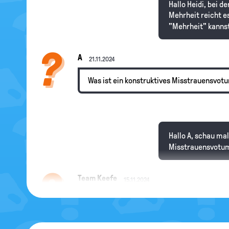
Hallo Heidi, bei 
Mehrheit reicht 
"Mehrheit" kannst
A
21.11.2024
Was ist ein konstruktives Misstrauensvot
Hallo A, schau ma
Misstrauensvotum,
Team Keefe
15.11.2024
Woher wissen die Wähler wer bei entsprec