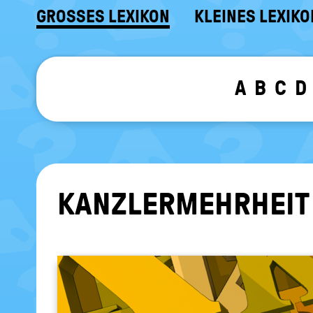
GROSSES LEXIKON
KLEINES LEXIKO
A
B
C
D
KANZ­LER­MEHR­HEIT