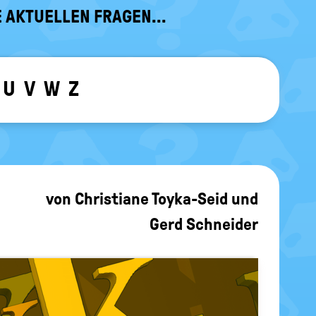
 AKTUELLEN FRAGEN...
U
V
W
Z
ewählten Buchstaben ein-/ ausblen
von
Christiane Toyka-Seid
und
Gerd Schneider