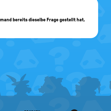
Redaktion
für das Bundeskanzleramt vor.
r bei der Bundestagswahl zunächst
jemand bereits dieselbe Frage gestellt hat.
finden und dann überlegen, wen sie
ag mi absoluter Mehrheit aller
Redaktion
ommt, können die Wählerinnen und
. In allen anderen Fällen müssen
, wer dem Parlament als
e Parteien im
Wahlkampf
einiges
h schon vorstellen, wer die