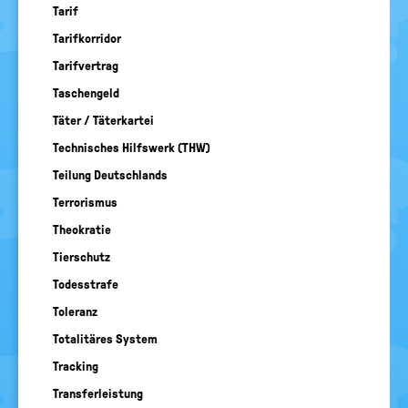
BEGRIFFE VORSCHLAGEN
Tarif
politische
Bildung
EURE AKTUELLEN FRAGEN...
Tarifkorridor
Tarifvertrag
Taschengeld
Täter / Täterkartei
Technisches Hilfswerk (THW)
Teilung Deutschlands
Terrorismus
Theokratie
Tierschutz
Todesstrafe
Toleranz
Totalitäres System
Tracking
Transferleistung