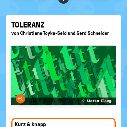
BEGRIFFE VORSCHLAGEN
politische
Bildung
EURE AKTUELLEN FRAGEN...
TO­LE­RANZ
von
Christiane Toyka-Seid
und
Gerd Schneider
Bild vergrößern
© Stefan Eling
Kurz & knapp