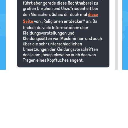
führt aber gerade diese Rechthaberei zu
großen Unruhen und Unzufriedenheit bei
den Menschen. Schau dir doch mal
diese
Seite
von „Religionen entdecken“ an. Da
findest du viele Informationen über
Kleidungsvorstellungen und
Kleidungssitten von Musliminnen und auch
über die sehr unterschiedlichen
Umsetzungen der Kleidungsvorschriften
des Islam, beispielsweise auch das was
Tragen eines Kopftuches angeht.
HFG Bubu
12.02.2026
Warum fällt es manchen Menschen
besonders schwer, tolerant zu sein, und
was könnte ihnen dabei helfen?
Redaktion