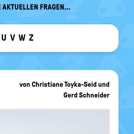
 AKTUELLEN FRAGEN...
U
V
W
Z
ewählten Buchstaben ein-/ ausblen
von
Christiane Toyka-Seid
und
Gerd Schneider