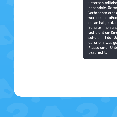
unterschiedliche
behandeln. Gerec
Verbrecher eine 
wenige in große
getan hat, einfa
Schülerinnen und
vielleicht ein K
schon, mit der Ge
dafür ein, was ge
Klasse einen Unt
besprecht.