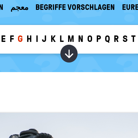
N
معجم
BEGRIFFE VORSCHLAGEN
EURE
E
F
G
H
I
J
K
L
M
N
O
P
Q
R
S
T
Wörter zu dem g