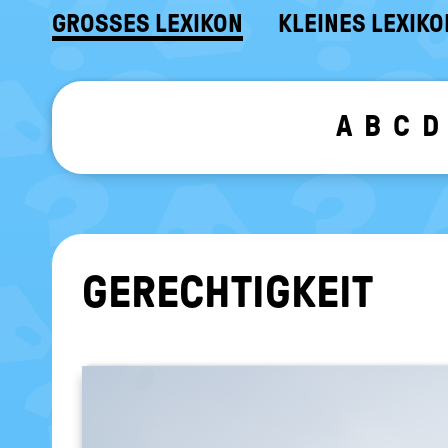
GROSSES LEXIKON
KLEINES LEXIKO
A
B
C
D
GE­RECH­TIG­KEIT