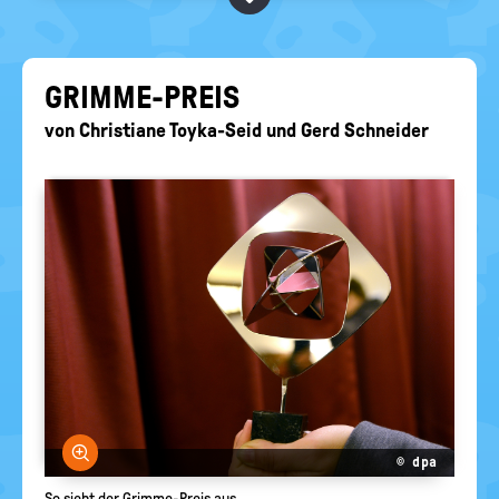
BEGRIFFE VORSCHLAGEN
politische
Bildung
EURE AKTUELLEN FRAGEN...
GRIMME-​PREIS
von
Christiane Toyka-Seid
und
Gerd Schneider
Bild vergrößern
© dpa
So sieht der Grimme-Preis aus.