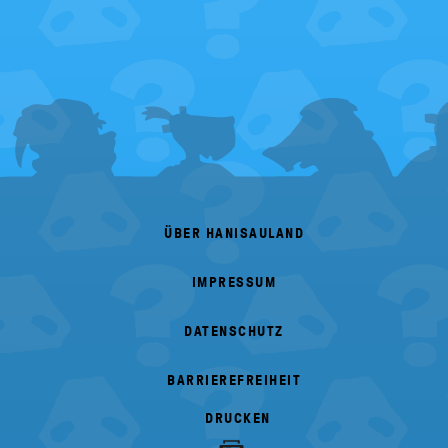
FOOTER
MENU
ÜBER HANISAULAND
IMPRESSUM
DATENSCHUTZ
BARRIEREFREIHEIT
DRUCKEN