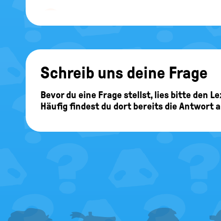
max
20.12.2006
hallo ich wollte den Eid wissen wie der la
Schreib uns deine Frage
Hallo max, die Ber
Bevor du eine Frage stellst, lies bitte den 
Bundesrepublik De
Häufig findest du dort bereits die Antwort 
wahr mir Gott hel
Wehrdienst
leiste
deutschen Volkes 