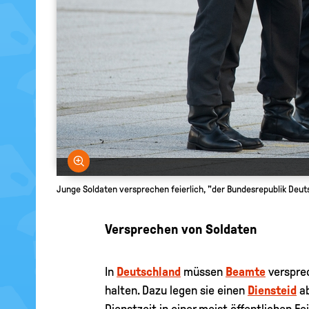
Bild vergrößern
Junge Soldaten versprechen feierlich, "der Bundesrepublik Deuts
Versprechen von Soldaten
In
Deutschland
müssen
Beamte
versprec
halten. Dazu legen sie einen
Diensteid
ab
Dienstzeit in einer meist öffentlichen F