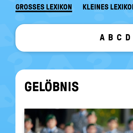
GROSSES LEXIKON
KLEINES LEXIKO
A
B
C
D
GE­LÖB­NIS