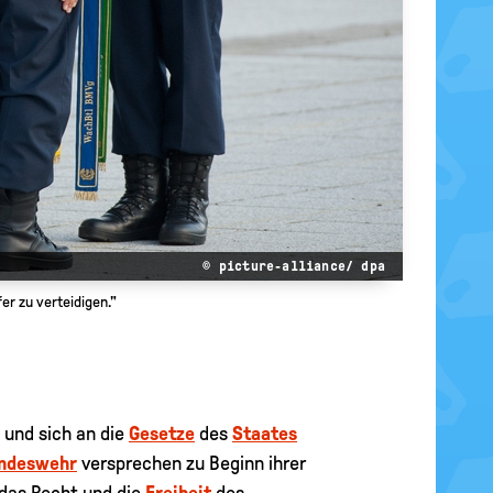
© picture-alliance/ dpa
er zu verteidigen."
 und sich an die
Gesetze
des
Staates
ndeswehr
versprechen zu Beginn ihrer
e das Recht und die
Freiheit
des