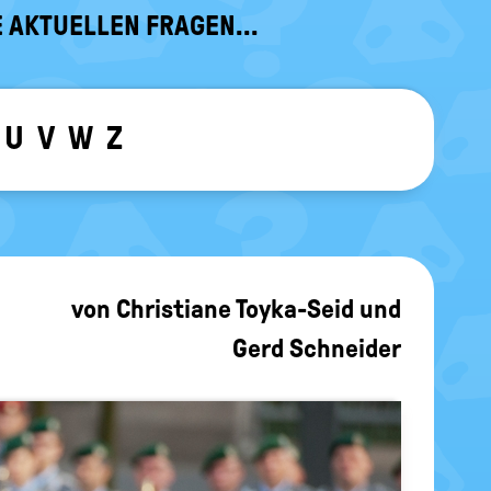
 AKTUELLEN FRAGEN...
U
V
W
Z
ewählten Buchstaben ein-/ ausblen
von
Christiane Toyka-Seid
und
Gerd Schneider