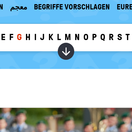
N
معجم
BEGRIFFE VORSCHLAGEN
EURE
E
F
G
H
I
J
K
L
M
N
O
P
Q
R
S
T
Wörter zu dem g