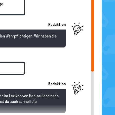
ge
Redaktion
den Wehrpflichtigen. Wir haben die
Redaktion
ier im Lexikon von Hanisauland nach.
st du auch schnell die