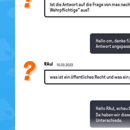
Ist die Antwort auf die Frage von max nac
Wehrpflichtige" aus?
Hallo cm, danke f
Antwort angepasst
RAul
15.03.2023
was ist ein öffentliches Recht und was ein
Hallo RAul, schau 
Da haben wir dies
Unterschiede.