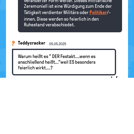
veränderter Form weiter. Dieses militärische
Zeremoniell ist eine Würdigung zum Ende der
Tätigkeit verdienter Militärs oder
Politiker
/-
innen. Diese werden so feierlich in den
Ruhestand verabschiedet.
Teddycracker
05.05.2025
Warum heißt es " DER Festakt....wenn es
anschließend heißt..."weil ES besonders
feierlich wirkt....?
Redaktion
Hallo Teddycracker, danke für deine genaue
Lektüre. Wir haben das ein bisschen deutlicher
geschrieben.