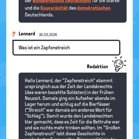
der
Bundesrepublik Deutschland
für die Stärke
und die
Souveränität
des
demokratischen
Deutschlands.
Lennard
24.03.2026
Was ist ein Zapfenstreich
Redaktion
Hallo Lennard, der "Zapfenstreich" stammt
ursprünglich aus der Zeit der Landsknechte
(das waren bezahlte Soldaten) in der Frühen
Neuzeit. Damals ging ein Aufseher abends im
Lager herum und schlug auf die Bierfässer
("Streich" war damals ein anderes Wort für
"Schlag"). Damit wurde den Landsknechten
klar gemacht, dass es Zeit für die Bettruhe war
und sie nichts mehr trinken sollten. Im "Großen
Zapfenstreich" lebt diese Geschichte in