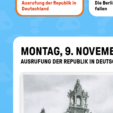
Aus­ru­fung der Re­pu­blik in
Die Ber­l
Deutsch­land
fal­len
MON­TAG, 9. NO­VEM
AUS­RU­FUNG DER RE­PU­BLIK IN DEUTS