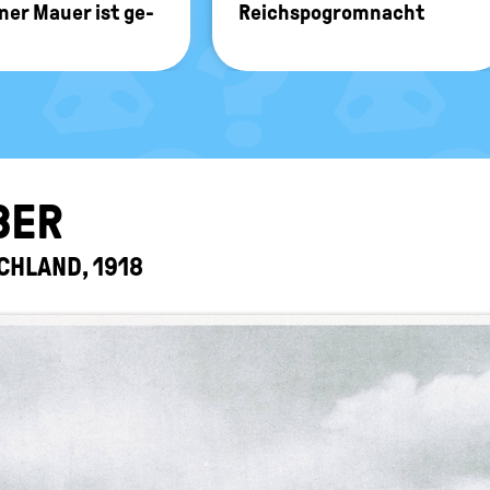
i­ner Mauer ist ge­
Reichs­po­grom­nacht
­BER
CH­LAND, 1918