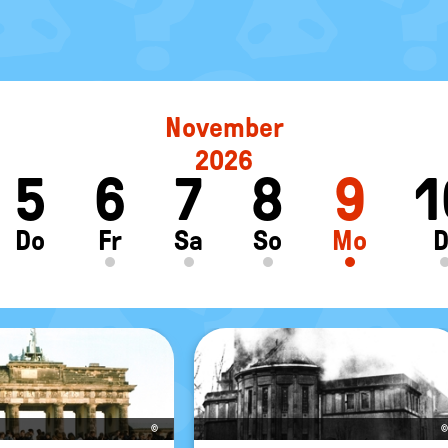
November
2026
5
6
7
8
9
1
ft
Do
Fr
Sa
So
Mo
D
©