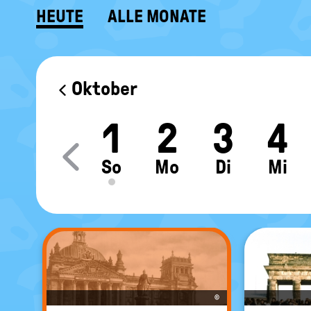
HEUTE
ALLE MONATE
KALENDER
Oktober
1
2
3
4
Move slider content le
So
Mo
Di
Mi
©