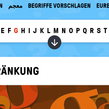
N
معجم
BEGRIFFE VORSCHLAGEN
EURE
E
F
G
H
I
J
K
L
M
N
O
P
Q
R
S
T
Wörter zu dem g
RÄN­KUNG