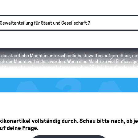
Gewaltenteilung für Staat und Gesellschaft ?
n die staatliche Macht in unterschiedliche Gewalten aufgeteilt ist, die
ch der Macht verhindert werden. Wenn eine Macht zu viel Einfluss gew
cht versucht, seine eigenen Interessen ohne Rücksicht auf andere In
waltenteilung.
rzichtserklärung?
Lexikonartikel vollständig durch. Schau bitte nach, ob 
auf deine Frage.