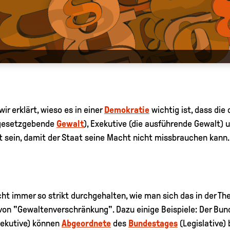
ir erklärt, wieso es in einer
Demokratie
wichtig ist, dass die
e gesetzgebende
Gewalt
), Exekutive (die ausführende Gewalt) u
nt sein, damit der Staat seine Macht nicht missbrauchen kann.
cht immer so strikt durchgehalten, wie man sich das in der The
n "Gewaltenverschränkung". Dazu einige Beispiele: Der Bund
xekutive) können
Abgeordnete
des
Bundestages
(Legislative) 