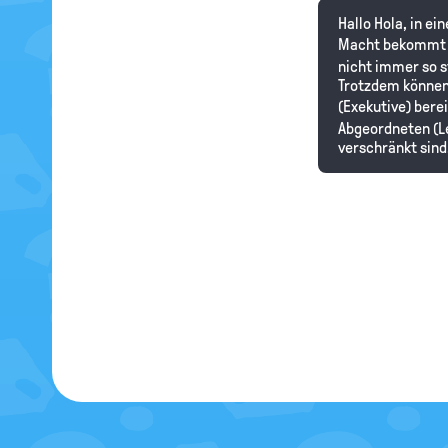
Hallo Hola, in e
Macht bekommt u
nicht immer so s
Trotzdem können 
(Exekutive) bere
Abgeordneten (Le
verschränkt sind