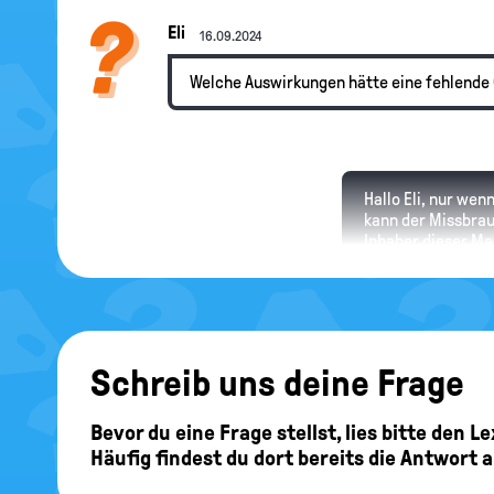
Eli
16.09.2024
Welche Auswirkungen hätte eine fehlende 
Hallo Eli, nur wen
kann der Missbrau
Inhaber dieser Ma
verhindert die Ge
Spongbob
12.12.2023
Schreib uns deine Frage
Wie funktioniert das System der Gewaltve
Bevor du eine Frage stellst, lies bitte den 
Häufig findest du dort bereits die Antwort 