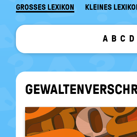
GROSSES LEXIKON
KLEINES LEXIKO
A
B
C
D
GE­WAL­TEN­VER­SCH