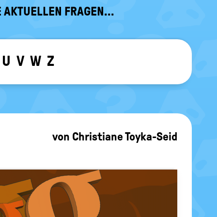
 AKTUELLEN FRAGEN...
U
V
W
Z
ewählten Buchstaben ein-/ ausblen
von
Christiane Toyka-Seid