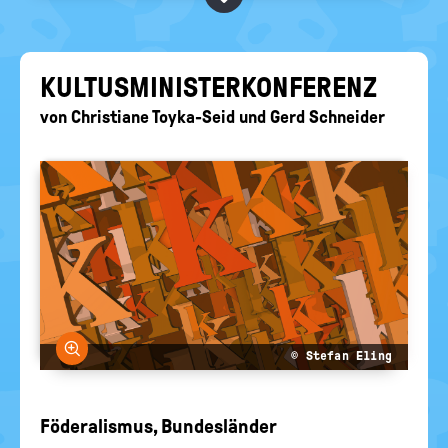
BEGRIFFE VORSCHLAGEN
politische
Bildung
EURE AKTUELLEN FRAGEN...
KUL­TUS­MI­NIS­TER­KON­FE­RENZ
von
Christiane Toyka-Seid
und
Gerd Schneider
Bild vergrößern
© Stefan Eling
Föderalismus, Bundesländer