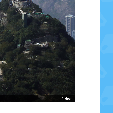
© dpa