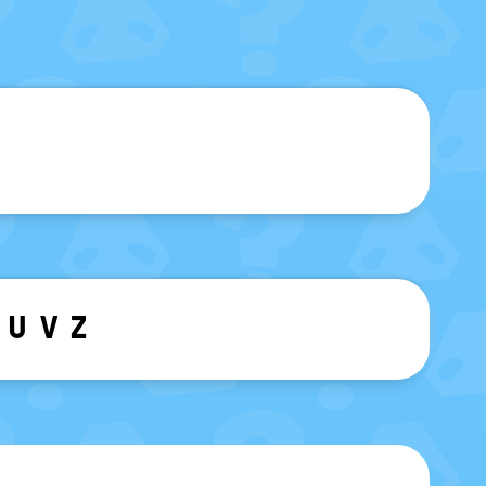
sblenden
U
V
Z
ewählten Buchstaben ein-/ ausblen