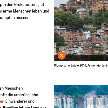
. In den Großstädten gibt
sehr arme Menschen leben und
kämpfen müssen.
Bild vergrößern
Olympische Spiele 2016, Armenviertel in
lien Menschen
nft: die ursprüngliche
hen
Einwanderer und
. Brasilien ist ein Land der