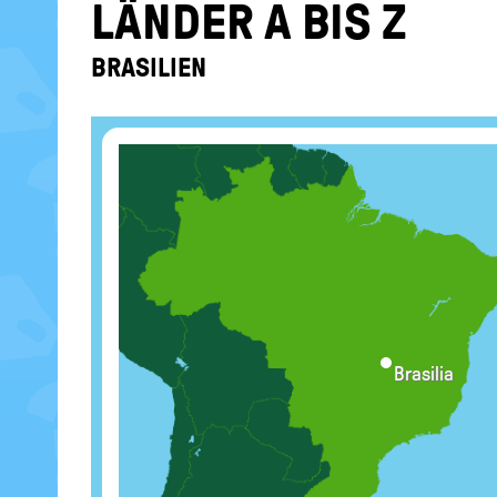
LÄN­DER A BIS Z
BRA­SI­LI­EN
Brasilia