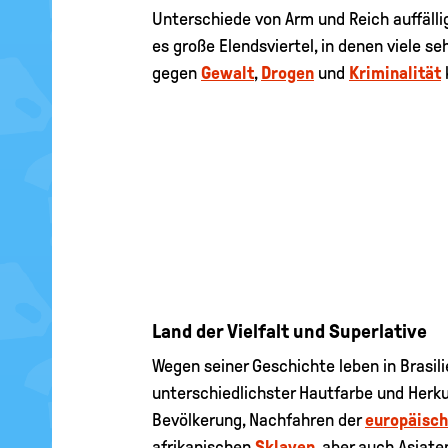
Unterschiede von Arm und Reich auffällig
es große Elendsviertel, in denen viele 
gegen
Gewalt
,
Drogen
und
Kriminalität
Land der Vielfalt und Superlative
Wegen seiner Geschichte leben in Brasi
unterschiedlichster Hautfarbe und Herku
Bevölkerung, Nachfahren der
europäisc
afrikanischen
Sklaven
, aber auch Asiaten