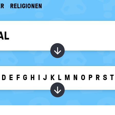
ER
RELIGIONEN
AL
Kapitel ein-/ au
D
E
F
G
H
I
J
K
L
M
N
O
P
R
S
T
Wörter zu dem g