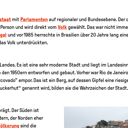
staat
mit
Parlamenten
auf regionaler und Bundesebene. Der o
 Person und wird direkt vom
Volk
gewählt. Das war nicht immer 
gal
und vor 1985 herrschte in Brasilien über 20 Jahre lang eine
as Volk unterdrückten.
Landes. Es ist eine sehr moderne Stadt und liegt im Landesinne
n den 1950ern entworfen und gebaut. Vorher war Rio de Janeiro
rcovado" empor. Das ist ein Berg, auf dessen Gipfel eine rie
ckerhut“ genannt wird, bilden sie die Wahrzeichen der Stadt.
rägt. Der Süden ist
ern, der Norden eher
ölkerung
sind die