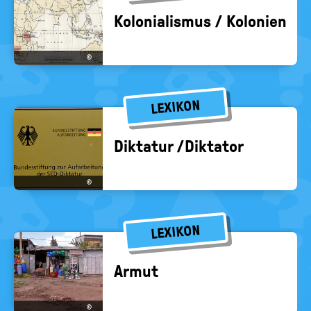
Ko­lo­nia­lis­mus / Ko­lo­nien
©
LEXIKON
Dik­ta­tur /Dik­ta­tor
©
LEXIKON
Armut
©