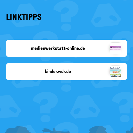
LINKTIPPS
medienwerkstatt-online.de
Copyright-
Angabe
fehlt
kinder.wdr.de
Copyright-
Angabe
fehlt
FOOTER