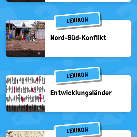
LEXIKON
Nord-​Süd-Konflikt
©
LEXIKON
Ent­wick­lungs­län­der
©
LEXIKON