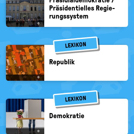
Prä­si­di­al­de­mo­kra­tie /
Prä­si­den­ti­el­les Re­gie­
rungs­sys­tem
©
LEXIKON
Re­pu­blik
©
LEXIKON
De­mo­kra­tie
©