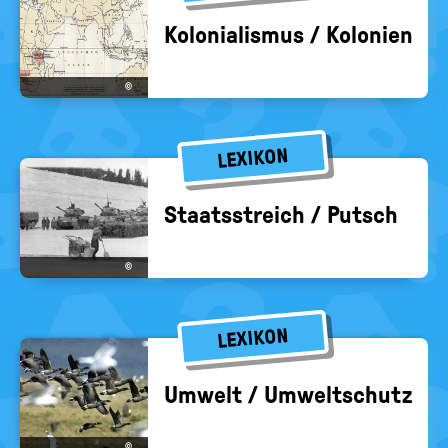
Ko­lo­nia­lis­mus / Ko­lo­nien
©
LEXIKON
Staats­streich / Putsch
©
LEXIKON
Um­welt / Um­welt­schutz
©