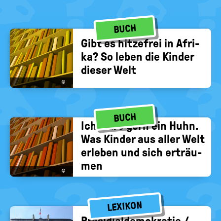
BUCH
Gibt es hit­ze­frei in Afri­
ka? So leben die Kin­der
die­ser Welt
©
BUCH
Ich wäre gern ein Huhn.
Was Kin­der aus aller Welt
er­le­ben und sich er­träu­
men
©
LEXIKON