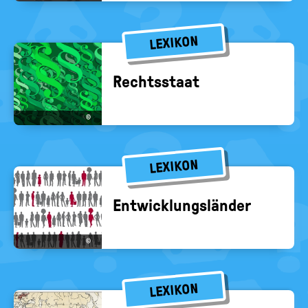
LEXIKON
Rechts­staat
©
LEXIKON
Ent­wick­lungs­län­der
©
LEXIKON