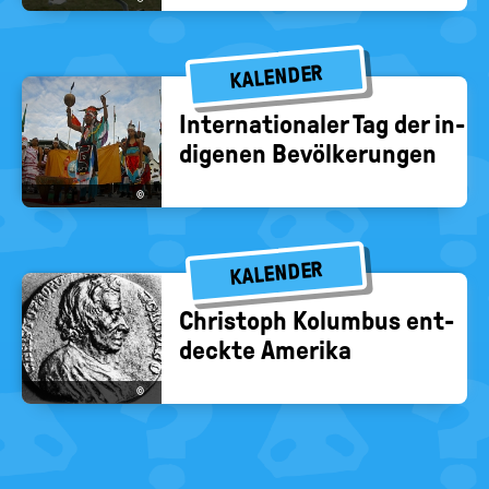
KALENDER
In­ter­na­tio­na­ler Tag der in­
di­ge­nen Be­völ­ke­run­gen
©
KALENDER
Chris­toph Ko­lum­bus ent­
deck­te Ame­ri­ka
©