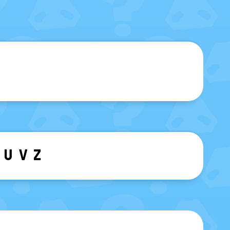
sblenden
U
V
Z
ewählten Buchstaben ein-/ ausblen