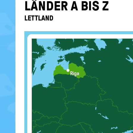
LÄN­DER A BIS Z
LETT­LAND
Riga