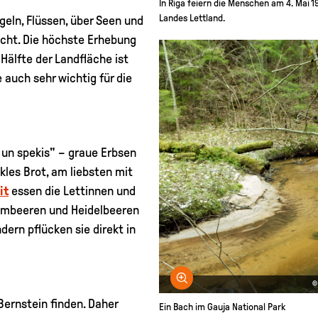
In Riga feiern die Menschen am 4. Mai 
Landes Lettland.
geln, Flüssen, über Seen und
icht. Die höchste Erhebung
 Hälfte der Landfläche ist
 auch sehr wichtig für die
i un spekis" – graue Erbsen
les Brot, am liebsten mit
it
essen die Lettinnen und
rombeeren und Heidelbeeren
dern pflücken sie direkt in
Bild vergrößern
©
ernstein finden. Daher
Ein Bach im Gauja National Park