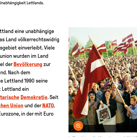
 Unabhängigkeit Lettlands.
ttland eine unabhängige
s Land völkerrechtswidrig
gebiet einverleibt. Viele
tunion wurden im Land
el der
Bevölkerung
zur
and. Nach dem
e Lettland 1990 seine
k Lettland ein
tarische
Demokratie
. Seit
chen Union
und der
NATO
.
Eurozone, in der mit Euro
Bild vergrößern