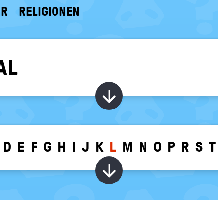
ER
RELIGIONEN
AL
Kapitel ein-/ au
D
E
F
G
H
I
J
K
L
M
N
O
P
R
S
T
Wörter zu dem g