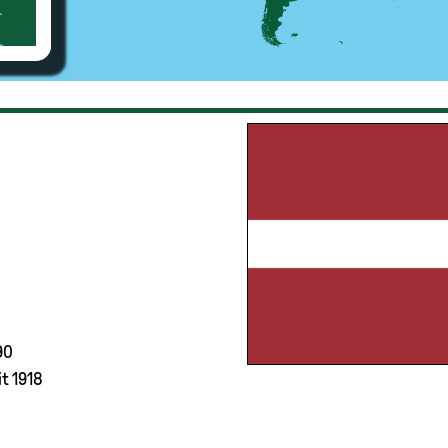
90
t 1918