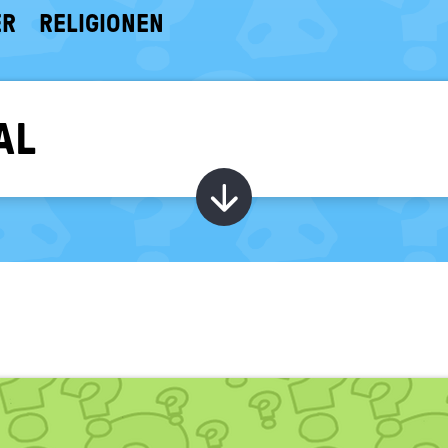
ER
RELIGIONEN
AL
Kapitel ein-/ au
S