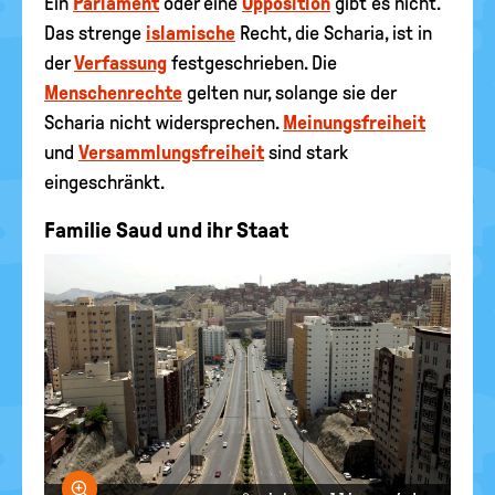
Ein
Parlament
oder eine
Opposition
gibt es nicht.
Das strenge
islamische
Recht, die Scharia, ist in
der
Verfassung
festgeschrieben. Die
Menschenrechte
gelten nur, solange sie der
Scharia nicht widersprechen.
Meinungsfreiheit
und
Versammlungsfreiheit
sind stark
eingeschränkt.
Familie Saud und ihr Staat
Bild vergrößern