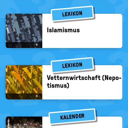
LEXIKON
Is­la­mis­mus
©
LEXIKON
Vet­tern­wirt­schaft (Ne­po­
tis­mus)
©
KALENDER