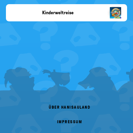
Angabe
fehlt
Kinderweltreise
Copyright-
Angabe
fehlt
FOOTER
MENU
ÜBER HANISAULAND
IMPRESSUM