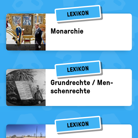
LEXIKON
Mon­ar­chie
©
LEXIKON
Grund­rech­te / Men­
schen­rech­te
©
LEXIKON