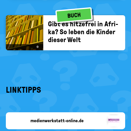
BUCH
Gibt es hit­ze­frei in Afri­
ka? So leben die Kin­der
die­ser Welt
©
LINKTIPPS
medienwerkstatt-online.de
Copyright-