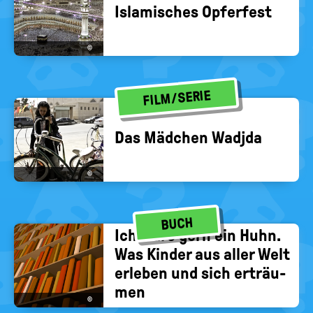
Is­la­mi­sches Op­fer­fest
©
FILM/SERIE
Das Mäd­chen Wadj­da
©
BUCH
Ich wäre gern ein Huhn.
Was Kin­der aus aller Welt
er­le­ben und sich er­träu­
men
©