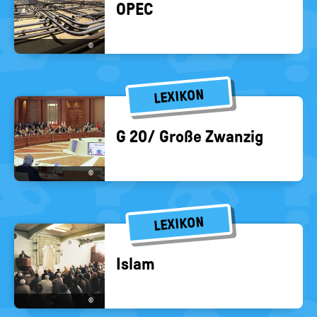
OPEC
©
LEXIKON
G 20/ Große Zwan­zig
©
LEXIKON
Islam
©