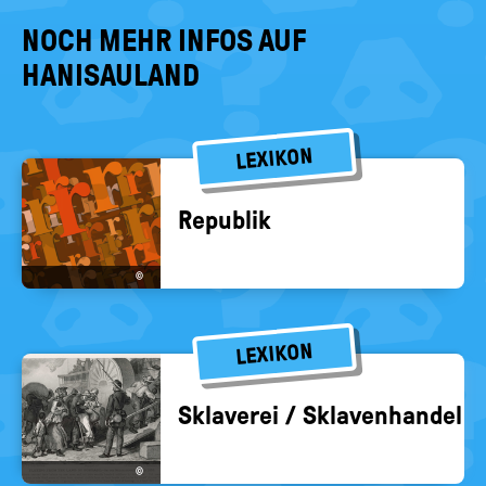
NOCH MEHR INFOS AUF
HANISAULAND
LEXIKON
Re­pu­blik
©
LEXIKON
Skla­ve­rei / Skla­ven­han­del
©