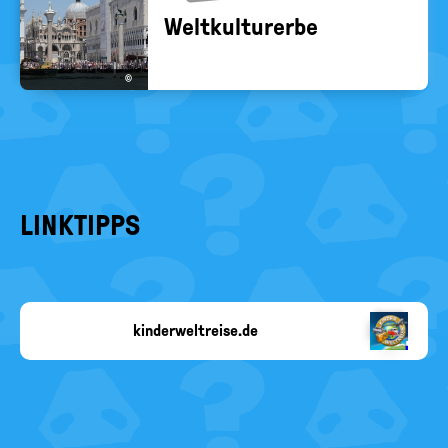
Welt­kul­tur­er­be
©
LINKTIPPS
kinderweltreise.de
Copyright-
Angabe
fehlt