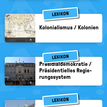
LEXIKON
Ko­lo­nia­lis­mus / Ko­lo­nien
©
LEXIKON
Prä­si­di­al­de­mo­kra­tie /
Prä­si­den­ti­el­les Re­gie­
rungs­sys­tem
©
LEXIKON