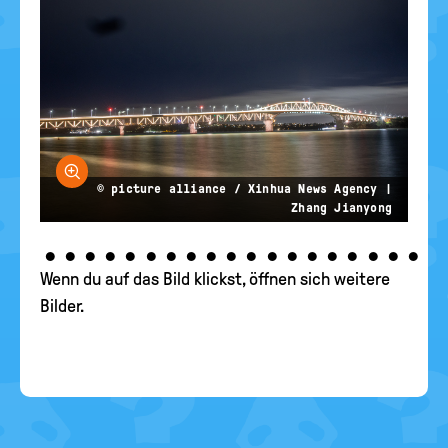
Bild vergrößern
© picture alliance / Xinhua News Agency |
Zhang Jianyong
•
•
•
•
•
•
•
•
•
•
•
•
•
•
•
•
•
•
•
Wenn du auf das Bild klickst, öffnen sich weitere
Bilder.