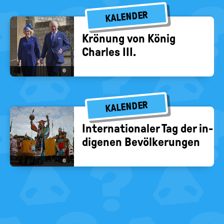
KALENDER
Krö­nung von König
Charles III.
©
KALENDER
In­ter­na­tio­na­ler Tag der in­
di­ge­nen Be­völ­ke­run­gen
©