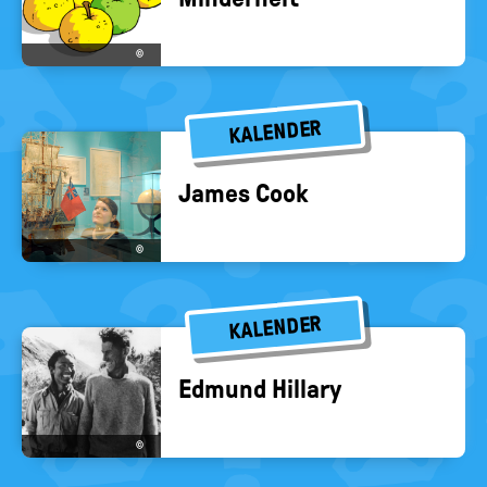
©
KALENDER
James Cook
©
KALENDER
Ed­mund Hil­la­ry
©