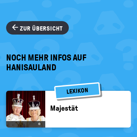
ZUR ÜBERSICHT
NOCH MEHR INFOS AUF
HANISAULAND
LEXIKON
Ma­jes­tät
©