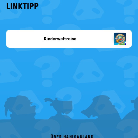
LINKTIPP
Kinderweltreise
Copyright-
Angabe
fehlt
FOOTER
MENU
ÜBER HANISAULAND