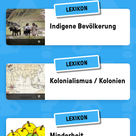
LEXIKON
In­di­ge­ne Be­völ­ke­rung
©
LEXIKON
Ko­lo­nia­lis­mus / Ko­lo­nien
©
LEXIKON
Min­der­heit