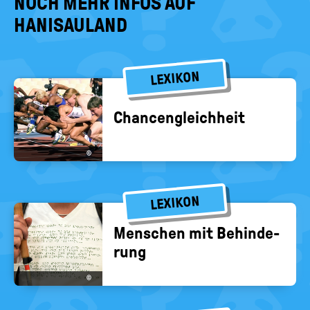
NOCH MEHR INFOS AUF
HANISAULAND
LEXIKON
Chan­cen­gleich­heit
©
LEXIKON
Men­schen mit Be­hin­de­
rung
©