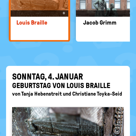
EIN-
politische
Bildung
/
©
©
AUS
Louis Braille
Jacob Grimm
SONN­TAG, 4. JA­NU­AR
GE­BURTS­TAG VON LOUIS BRAILLE
von
Tanja Hebenstreit
und
Christiane Toyka-Seid