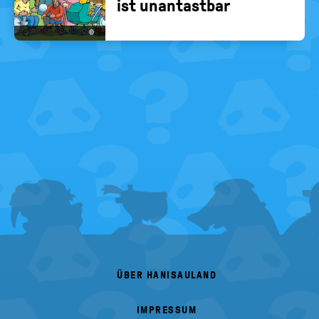
ist un­an­tast­bar
©
FOOTER
MENU
ÜBER HANISAULAND
IMPRESSUM