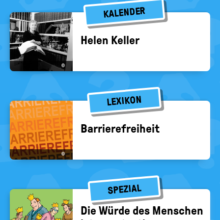
KALENDER
Helen Kel­ler
©
LEXIKON
Bar­rie­re­frei­heit
©
SPEZIAL
Die Würde des Men­schen